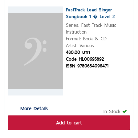
FastTrack Lead Singer
Songbook 1 � Level 2
Series: Fast Track Music
Instruction
Format: Book & CD
Artist: Various
480.00 บาท
Code HL00695892
ISBN 9780634096471
More Details
In Stock
Add to cart