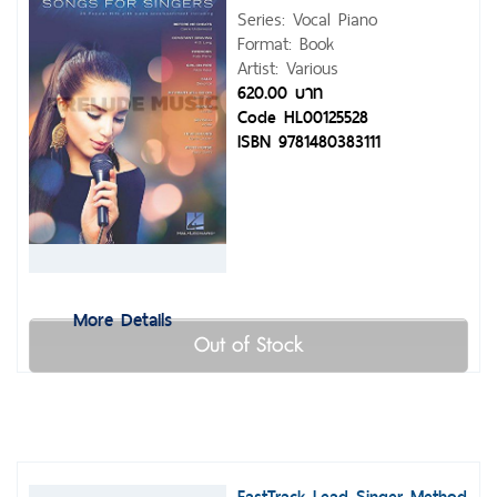
Series: Vocal Piano
Format: Book
Artist: Various
620.00 บาท
Code HL00125528
ISBN 9781480383111
More Details
Out of Stock
FastTrack Lead Singer Method