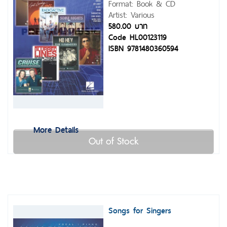
Format: Book & CD
Artist: Various
580.00 บาท
Code HL00123119
ISBN 9781480360594
More Details
Out of Stock
Songs for Singers