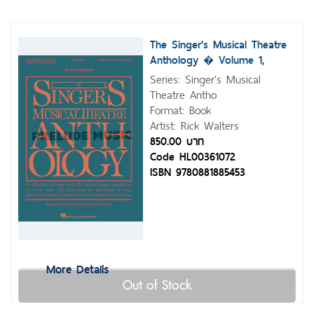
The Singer's Musical Theatre
Anthology � Volume 1,
Revised
Series: Singer's Musical
Theatre Antho
Format: Book
Artist: Rick Walters
850.00 บาท
Code HL00361072
ISBN 9780881885453
More Details
Out of Stock