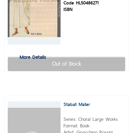
Code HL50486271
ISBN
More Details
Out of Stock
Stabat Mater
Series: Choral Large Works
Format: Book
Artist: Gioacchino Rossini