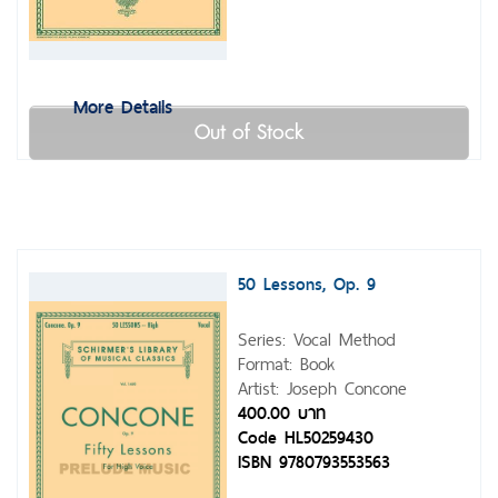
More Details
Out of Stock
50 Lessons, Op. 9
Series: Vocal Method
Format: Book
Artist: Joseph Concone
400.00 บาท
Code HL50259430
ISBN 9780793553563