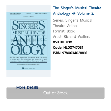
The Singer's Musical Theatre
Anthology � Volume 2,
Revised
Series: Singer's Musical
Theatre Antho
Format: Book
Artist: Richard Walters
850.00 บาท
Code HL00747031
ISBN 9780634028816
More Details
Out of Stock