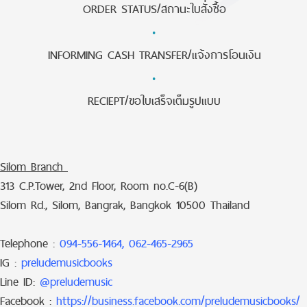
ORDER STATUS/สถานะใบสั่งซื้อ
·
INFORMING CASH TRANSFER/แจ้งการโอนเงิน
·
RECIEPT/ขอใบเสร็จเต็มรูปแบบ
Silom Branch
313 C.P.Tower, 2nd Floor, Room no.C-6(B)
Silom Rd., Silom, Bangrak, Bangkok 10500 Thailand
Telephone :
094-556-1464, 062-465-2965
IG :
preludemusicbooks
Line ID:
@preludemusic
Facebook :
https://business.facebook.com/preludemusicbooks/