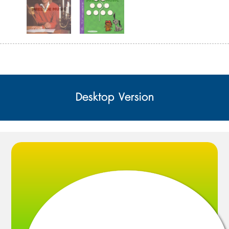
12. Put the Beat in Your Feet

13. Merry Mozart Mousie

14. The Wheels on the Bus

15. Looby Loo

16. Teddy Bear

17. Hickory, Dickory, Dock!

Desktop Version
18. Head and Shoulders

19. Goodbye Song