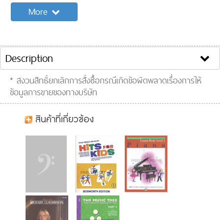
Pages:
24
More
Sample Content:
Song list:
1. Hello Song

Description
2. The J.S. Bunny-Hop

* สงวนสิทธิ์ยกเลิกการสั่งซื้อกรณีเกิดข้อผิดพลาดเรื่องการให้
3. Do, Re, Mi Tapping Song

ข้อมูลการขายของทางบริษัท
4. Twinkle, Twinkle, Little Star

5. Pease Porridge Hot

สินค้าที่เกี่ยวข้อง
6. Mozart Mouse's Song

7. Old MacDonald Had a Farm

8. Mister Elephant's Funky Dance

9. She'll Be Comin' 'Round the Mountain

Clip VDO :
10. Beethoven Bear's Song

11. Brother John
