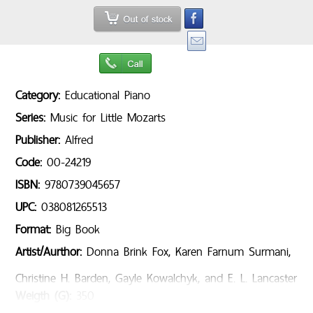
Category:
Educational Piano
Series:
Music for Little Mozarts
Publisher:
Alfred
Code:
00-24219
ISBN:
9780739045657
UPC:
038081265513
Format:
Big Book
Artist/Aurthor:
Donna Brink Fox, Karen Farnum Surmani,
Christine H. Barden, Gayle Kowalchyk, and E. L. Lancaster
Weigth (G):
350