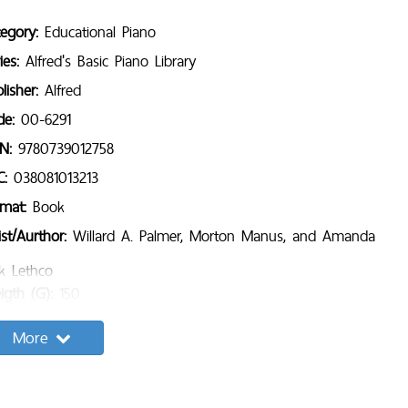
tegory:
Educational Piano
ies:
Alfred's Basic Piano Library
lisher:
Alfred
de:
00-6291
BN:
9780739012758
C:
038081013213
rmat:
Book
ist/Aurthor:
Willard A. Palmer, Morton Manus, and Amanda
ck Lethco
igth (G):
150
ges:
48
More
mple Content:
g list: