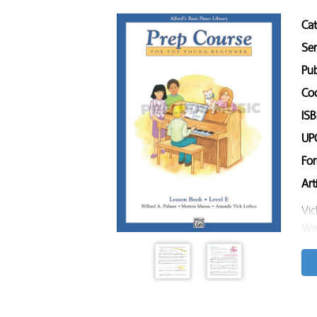
Ca
Ser
Pub
Co
IS
UP
Fo
Art
Vi
We
Pa
Sa
Son