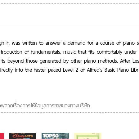
e Magic Man

k in away!

e been Wishin'

 Computer

ue and Low

ough F, was written to answer a demand for a course of piano 
rp Song

introduction of fundamentals, music that fits comfortably unde
esults beyond those generated by other piano methods. After L
oncert Piece

ectly into the faster paced Level 2 of Alfred's Basic Piano Lib
kin' Half Steps

 Planets

ip VDO :
e thing that has no name!
ผิดพลาดเรื่องการให้ข้อมูลการขายของทางบริษัท