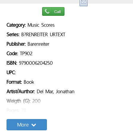
Category:
Music Scores
Series:
B?RENREITER URTEXT
Publisher:
Barenreiter
Code:
TP902
ISBN:
9790006204250
UPC:
Format:
Book
Artist/Aurthor:
Del Mar, Jonathan
Weigth (G):
200
Pages:
78
Sample Content:
More
Song list: