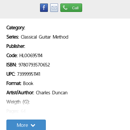
Category:
Series:
Classical Guitar Method
Publisher:
Code:
HL00695114
ISBN:
9780793570652
UPC:
73999951141
Format:
Book
Artist/Aurthor:
Charles Duncan
Weigth (G):
Pages:
64
Sample Content:
More