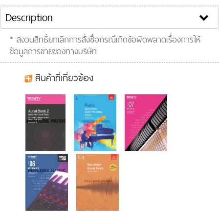
Back In The USSR - The Beatles

Description
Dancing In The Moonlight - Toploader

* สงวนสิทธิ์ยกเลิกการสั่งซื้อกรณีเกิดข้อผิดพลาดเรื่องการให้
Feel - Robbie Williams

ข้อมูลการขายของทางบริษัท
I Never Loved A Man (The Way I Love You) - Aretha Frankli
Knock On Wood - Eddie Floyd

สินค้าที่เกี่ยวข้อง
The Great Gig In The Sky - Pink Floyd

Reelin' In The Years - Steely Dan

Town Called Malice - The Jam
Clip VDO :