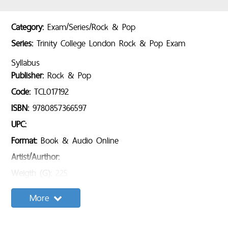
Category:
Exam/Series/Rock & Pop
Series:
Trinity College London Rock & Pop Exam
Syllabus
Publisher:
Rock & Pop
Code:
TCL017192
ISBN:
9780857366597
UPC:
Format:
Book & Audio Online
Artist/Aurthor:
Weigth (G):
225
Pages:
60
More
Sample Content:
Song list: