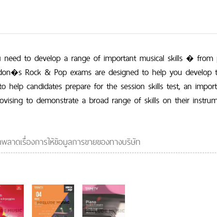
need to develop a range of important musical skills � from pe
ondon�s Rock & Pop exams are designed to help you develop th
to help candidates prepare for the session skills test, an imp
vising to demonstrate a broad range of skills on their instrum
ผิดพลาดเรื่องการให้ข้อมูลการขายของทางบริษัท