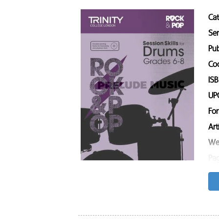
Ca
Ser
Pub
Co
IS
UP
Fo
Art
We
Pa
Sa
Son
Cl