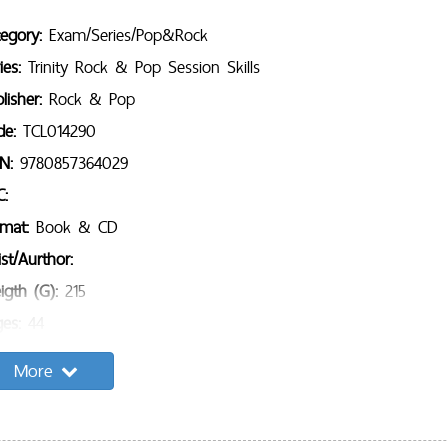
tegory:
Exam/Series/Pop&Rock
ies:
Trinity Rock & Pop Session Skills
lisher:
Rock & Pop
de:
TCL014290
BN:
9780857364029
C:
rmat:
Book & CD
ist/Aurthor:
igth (G):
215
ges:
44
mple Content:
More
g list:
ip VDO :