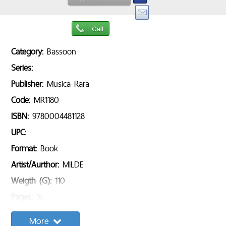
Category:
Bassoon
Series:
Publisher:
Musica Rara
Code:
MR1180
ISBN:
9780004481128
UPC:
Format:
Book
Artist/Aurthor:
MILDE
Weigth (G):
110
Pages:
16
Sample Content:
More