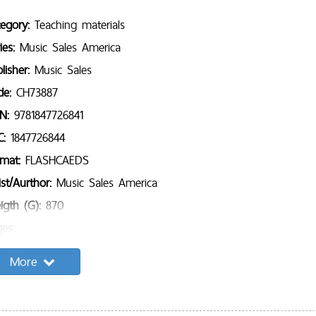
tegory:
Teaching materials
ies:
Music Sales America
lisher:
Music Sales
de:
CH73887
BN:
9781847726841
C:
1847726844
rmat:
FLASHCAEDS
ist/Aurthor:
Music Sales America
igth (G):
870
es:
mple Content:
More
g list:
ip VDO :