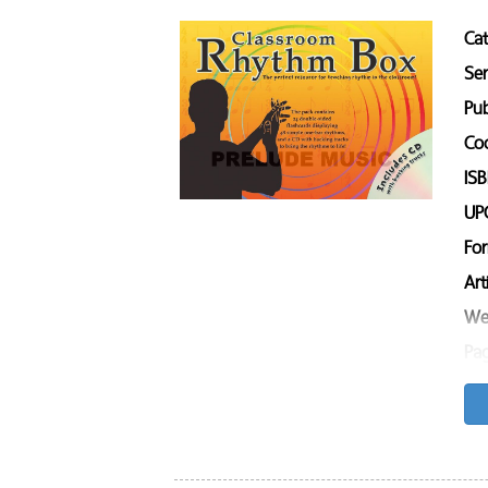
Ca
Ser
Pub
Co
IS
UP
Fo
Art
We
Pag
Sa
Son
Cl